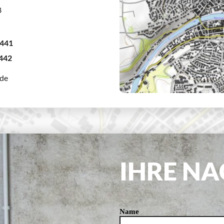
8
4441
4442
.de
IHRE N
Name