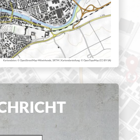
Kartendaten: © 
OpenStreetMap
-Mitwirkende, SRTM | Kartendarstellung: © 
OpenTopoMap
 (
CC-BY-SA
)
ACHRICHT