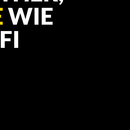
E
 WIE 
FI