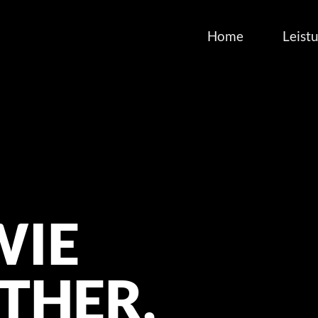
Home
Leist
WIE 
THER, 