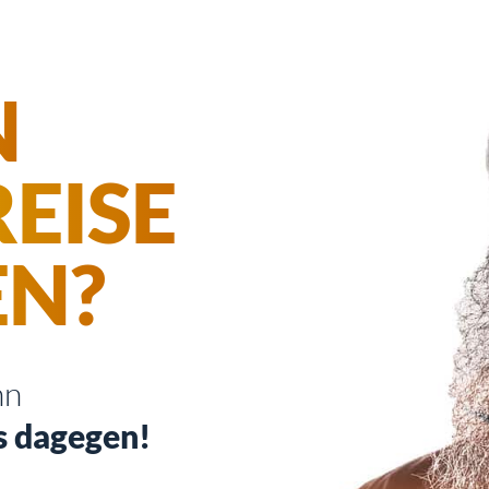
N
EISE
EN?
nn
s dagegen!