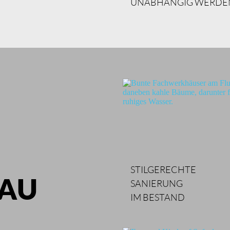
UNABHÄNGIG WERDE
STILGERECHTE
AU
SANIERUNG
IM BESTAND 