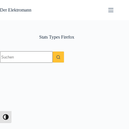
Zum
Inhalt
Der Elektromann
springen
Stats Types
Firefox
Keine
Ergebnisse
Umschalten auf hohe Kontraste